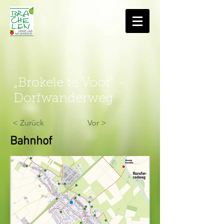
„Brokele te Voot“ –
Dorfwanderweg
< Zurück
Vor >
Bahnhof