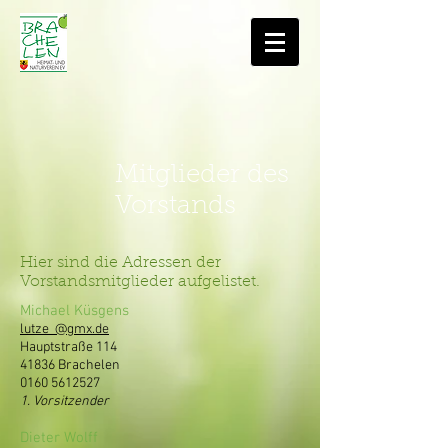
Mitglieder des
Vorstands
Hier sind die Adressen der
Vorstandsmitglieder aufgelistet.
Michael Küsgens
lutze_@gmx.de
Hauptstraße 114
41836 Brachelen
0160 5612527
1. Vorsitzender
Dieter Wolff