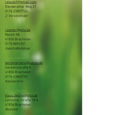
reteid69@gmail.com
Randerather Weg 21
0176 23807724
2. Vorsitzender
Jürgen Sester
j.sester@gmx.de
Neustr.86
41836 Brachelen
0175 8893357
Geschäftsführer
Doris Mertens
dorismertens@yahoo.de
Gereonsstraße 5
41836 Brachelen
0176 43865793
Kassiererin
Klaus Deicke
klaus.deicke@gmx.de
Linnicher Straße 18 A
41836 Brachelen
Beisitzer