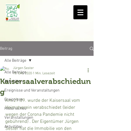
Beitrag
Alle Beiträge
Jürgen Sester
Alle Beiträge
15. Okt. 2020
1 Min. Lesezeit
Kaisersaalverabschiedun
Aktivitäten
g
Ereignisse und Veranstaltungen
Ereignisse
Am 27.09. wurde der Kaisersaal vom 
Heimatverein verabschiedet (leider 
Historisches
wegen der Corona Pandemie nicht 
Veranstaltungen
gebührend) . Der Eigentümer Jürgen 
Aktivitäten
Sester hat die Immobilie von den 