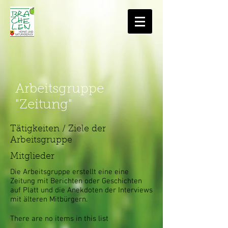
Arbeitsgruppe
"Zeitung"
Tätigkeiten / Ziele der
Arbeitsgruppe
Mitglieder
Die Arbeitsgruppe erstellt eine eine
Zeitung mit Berichten oder Geschichten
auf Platt und die Anekdoten der Interviews
mit älteren Mitbürgern.
There are no items in this list