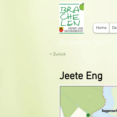
Home
De
„Brokele te Voot
< Zurück
Jeete Eng