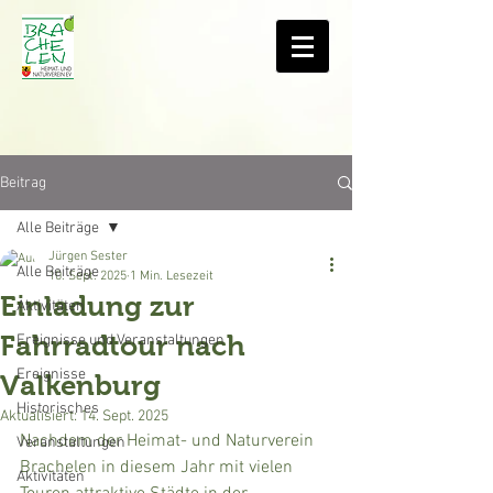
Beitrag
Alle Beiträge
Jürgen Sester
Alle Beiträge
10. Sept. 2025
1 Min. Lesezeit
Einladung zur
Aktivitäten
Fahrradtour nach
Ereignisse und Veranstaltungen
Ereignisse
Valkenburg
Historisches
Aktualisiert:
14. Sept. 2025
Nachdem der Heimat- und Naturverein 
Veranstaltungen
Brachelen in diesem Jahr mit vielen 
Aktivitäten