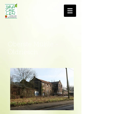
Oberste Mühle -
Öldriesch