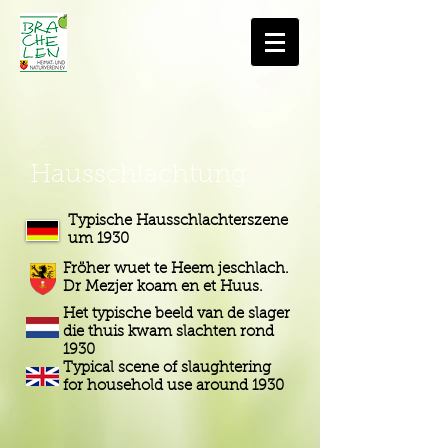
Hausschlachtung
Typische Hausschlachterszene
um 1930
Fröher wuet te Heem jeschlach.
Dr Mezjer koam en et Huus.
Het typische beeld van de slager
die thuis kwam slachten rond
1930
Typical scene of slaughtering
for household use around 1930