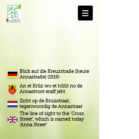
Kreuzstraße
Blick auf die Kreuzstraße [heute
Annastraße] (1919)
An et Krüz wo et hüüt no de
Annastroot eraff jeht
Zicht op de Kruisstraat,
tegenwoordig de Annastraat
The line of sight to the 'Cross
Street', which is named today
'Anna Street'