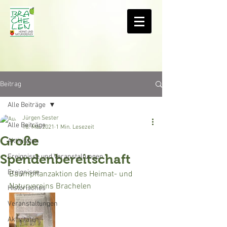
Beitrag
Alle Beiträge
Jürgen Sester
Alle Beiträge
18. Mai 2021
1 Min. Lesezeit
Große
Aktivitäten
Spendenbereitschaft
Ereignisse und Veranstaltungen
Ereignisse
Baumpflanzaktion des Heimat- und 
Naturvereins Brachelen
Historisches
Veranstaltungen
Aktivitäten